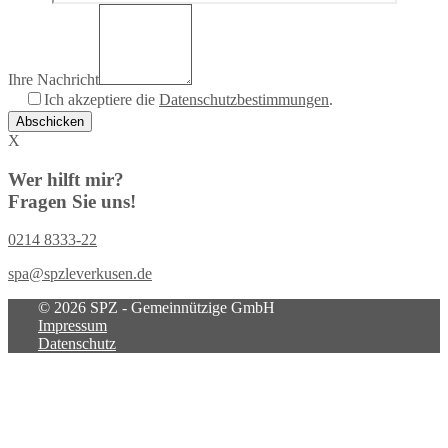
Ihre Nachricht
Ich akzeptiere die
Datenschutzbestimmungen
.
Bitte
lasse
X
dieses
Feld
Wer hilft mir?
leer.
Fragen Sie uns!
0214 8333-22
spa@spzleverkusen.de
© 2026 SPZ - Gemeinnützige GmbH
Impressum
Datenschutz