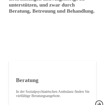
unterstützen, und zwar durch
Beratung, Betreuung und Behandlung.
Bei uns erwartet Sie ein umfangreiches
Angebot an Dienstleistungen –
und ein Team von motivierten und
engagierten Fachleuten, das Sie mit
viel Erfahrung und Know-how gerne
unterstützt.
Beratung
In der Sozialpsychiatrischen Ambulanz finden Sie
vielfältige Beratungsangebote.