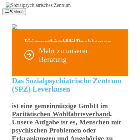
Zum
Inhalt
Menü
springen
Kompetente Hilfe
bei psychischen Problemen
Mehr zu unserer
Beratung
Das Sozialpsychiatrische Zentrum
(SPZ) Leverkusen
ist eine gemeinnützige GmbH im
Paritätischen Wohlfahrtsverband
.
Unsere Aufgabe ist es, Menschen mit
psychischen Problemen oder
Erkrankungen und Angehörige zu